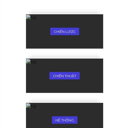
CHIẾN LƯỢC
CHIẾN THUẬT
HỆ THỐNG