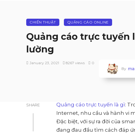
CHIẾN THUẬT
QUẢNG CÁO ONLINE
Quảng cáo trực tuyến l
lường
January 23, 2021
8267 views
0
ma
By
Quảng cáo trực tuyến là gì
: T
SHARE
Internet, nhu cầu và hành vi m
Đặc biệt, với sự ra đời của sm
đang đau đầu tìm cách đáp ứ