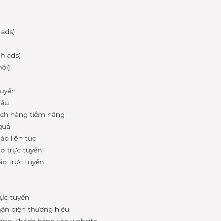
 ads)
h ads)
ội)
tuyến
 đầu
ách hàng tiềm năng
quả
áo liên tục
áo trực tuyến
cáo trực tuyến
rực tuyến
nhận diện thương hiệu
lượng Khách hàng vào website