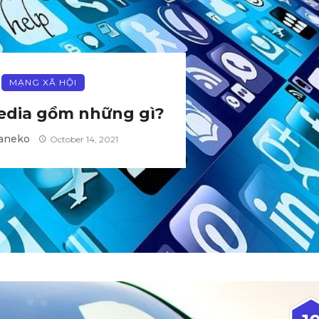
MẠNG XÃ HỘI
edia gồm những gì?
aneko
October 14, 2021