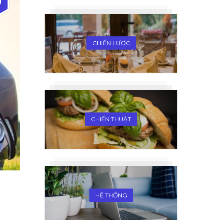
0
CHIẾN LƯỢC
CHIẾN THUẬT
HỆ THỐNG