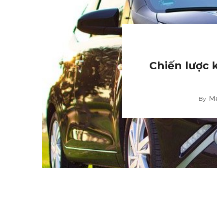
Chiến lược 
M
By