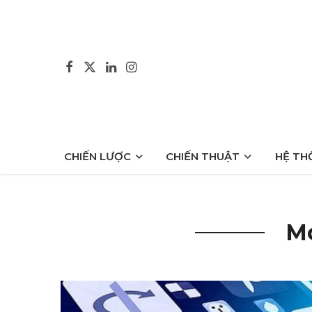
CHIẾN LƯỢC
CHIẾN THUẬT
HỆ TH
Mo