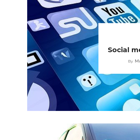
Social m
M
By