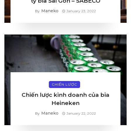
ty bia Sài Gòn – SABECO
Maneko
By
January 23, 2022
CHIẾN LƯỢC
Chiến lược kinh doanh của bia
Heineken
Maneko
By
January 22, 2022