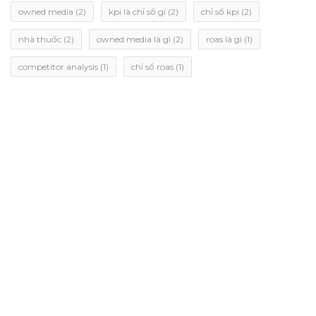
owned media
(2)
kpi là chỉ số gì
(2)
chỉ số kpi
(2)
nhà thuốc
(2)
owned media là gì
(2)
roas là gì
(1)
competitor analysis
(1)
chỉ số roas
(1)