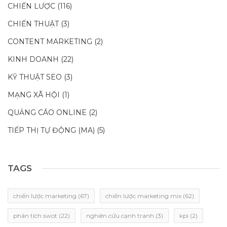
CHIẾN LƯỢC
(116)
CHIẾN THUẬT
(3)
CONTENT MARKETING
(2)
KINH DOANH
(22)
KỸ THUẬT SEO
(3)
MẠNG XÃ HỘI
(1)
QUẢNG CÁO ONLINE
(2)
TIẾP THỊ TỰ ĐỘNG (MA)
(5)
TAGS
chiến lược marketing
(67)
chiến lược marketing mix
(62)
phân tích swot
(22)
nghiên cứu cạnh tranh
(3)
kpi
(2)