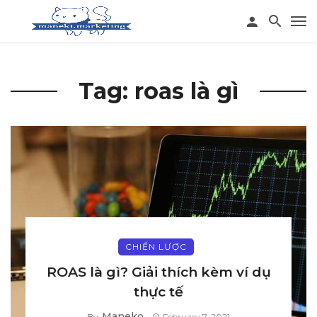
Tag: roas là gì
CHIẾN LƯỢC
ROAS là gì? Giải thích kèm ví dụ
thực tế
Maneko
By
February 7, 2021