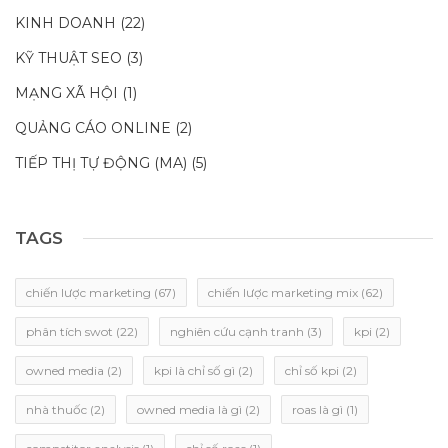
KINH DOANH
(22)
KỸ THUẬT SEO
(3)
MẠNG XÃ HỘI
(1)
QUẢNG CÁO ONLINE
(2)
TIẾP THỊ TỰ ĐỘNG (MA)
(5)
TAGS
chiến lược marketing
(67)
chiến lược marketing mix
(62)
phân tích swot
(22)
nghiên cứu cạnh tranh
(3)
kpi
(2)
owned media
(2)
kpi là chỉ số gì
(2)
chỉ số kpi
(2)
nhà thuốc
(2)
owned media là gì
(2)
roas là gì
(1)