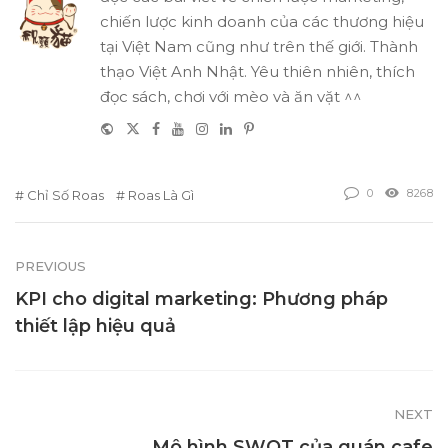
chiến lược kinh doanh của các thương hiệu
tại Việt Nam cũng như trên thế giới. Thành
thạo Việt Anh Nhật. Yêu thiên nhiên, thích
đọc sách, chơi với mèo và ăn vặt ^^
Website
Twitter
Facebook
Youtube
Instagram
Linkedin
Pinterest
0
8268
Chỉ Số Roas
Roas Là Gì
PREVIOUS
KPI cho digital marketing: Phương pháp
thiết lập hiệu quả
NEXT
Mô hình SWOT của quán cafe