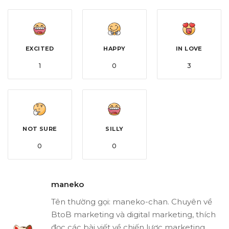
EXCITED
HAPPY
IN LOVE
1
0
3
NOT SURE
SILLY
0
0
maneko
Tên thường gọi: maneko-chan. Chuyên về
BtoB marketing và digital marketing, thích
đọc các bài viết về chiến lược marketing,