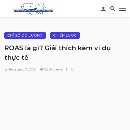
CHỈ SỐ ĐO LƯỜNG
CHIẾN LƯỢC
ROAS là gì? Giải thích kèm ví dụ
thực tế
February 7, 2021
8268 views
0