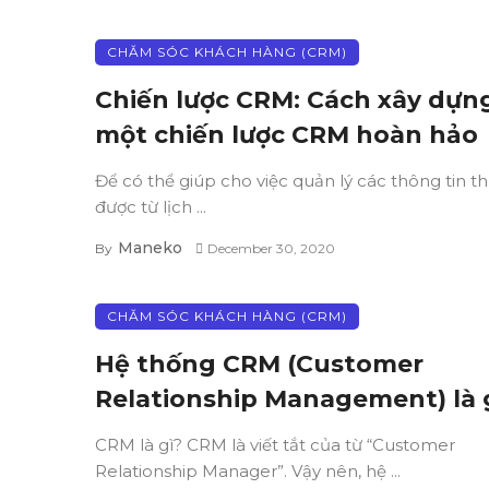
CHĂM SÓC KHÁCH HÀNG (CRM)
Chiến lược CRM: Cách xây dựn
một chiến lược CRM hoàn hảo
Để có thể giúp cho việc quản lý các thông tin t
được từ lịch ...
Maneko
By
December 30, 2020
CHĂM SÓC KHÁCH HÀNG (CRM)
Hệ thống CRM (Customer
Relationship Management) là 
CRM là gì? CRM là viết tắt của từ “Customer
Relationship Manager”. Vậy nên, hệ ...