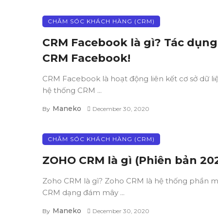
CHĂM SÓC KHÁCH HÀNG (CRM)
CRM Facebook là gì? Tác dụng
CRM Facebook!
CRM Facebook là hoạt động liên kết cơ sở dữ li
hệ thống CRM ...
Maneko
By
December 30, 2020
CHĂM SÓC KHÁCH HÀNG (CRM)
ZOHO CRM là gì (Phiên bản 20
Zoho CRM là gì? Zoho CRM là hệ thống phần
CRM dạng đám mây ...
Maneko
By
December 30, 2020