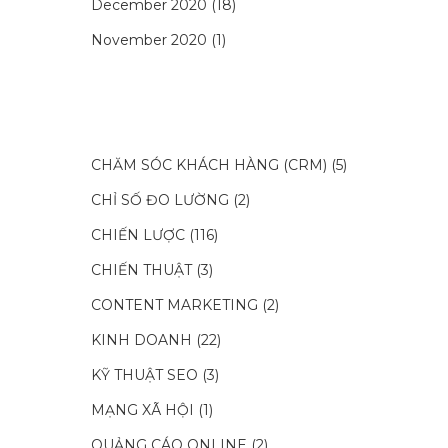
December 2020
(18)
November 2020
(1)
CHĂM SÓC KHÁCH HÀNG (CRM)
(5)
CHỈ SỐ ĐO LƯỜNG
(2)
CHIẾN LƯỢC
(116)
CHIẾN THUẬT
(3)
CONTENT MARKETING
(2)
KINH DOANH
(22)
KỸ THUẬT SEO
(3)
MẠNG XÃ HỘI
(1)
QUẢNG CÁO ONLINE
(2)