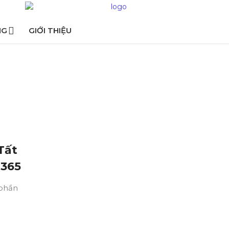
NG
GIỚI THIỆU
Tất
 365
 phần