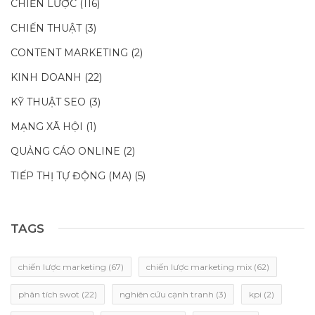
CHIẾN LƯỢC
(116)
CHIẾN THUẬT
(3)
CONTENT MARKETING
(2)
KINH DOANH
(22)
KỸ THUẬT SEO
(3)
MẠNG XÃ HỘI
(1)
QUẢNG CÁO ONLINE
(2)
TIẾP THỊ TỰ ĐỘNG (MA)
(5)
TAGS
chiến lược marketing
(67)
chiến lược marketing mix
(62)
phân tích swot
(22)
nghiên cứu cạnh tranh
(3)
kpi
(2)