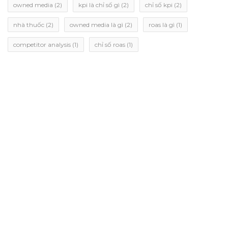
owned media
(2)
kpi là chỉ số gì
(2)
chỉ số kpi
(2)
nhà thuốc
(2)
owned media là gì
(2)
roas là gì
(1)
competitor analysis
(1)
chỉ số roas
(1)