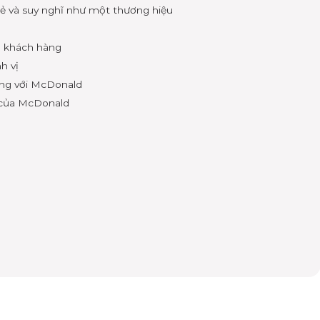
ẻ và suy nghĩ như một thương hiệu
 khách hàng
h vị
ng với McDonald
P của McDonald