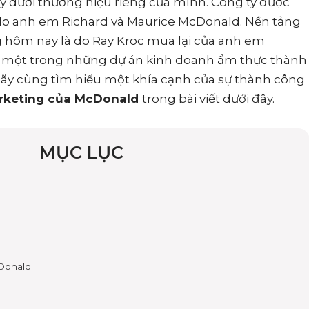
ày dưới thương hiệu riêng của mình. Công ty được
do anh em Richard và Maurice McDonald. Nền tảng
 hôm nay là do Ray Kroc mua lại của anh em
h một trong những dự án kinh doanh ẩm thực thành
 hãy cùng tìm hiểu một khía cạnh của sự thành công
arketing của McDonald
trong bài viết dưới đây.
MỤC LỤC
cDonald