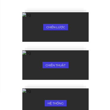
CHIẾN LƯỢC
CHIẾN THUẬT
HỆ THỐNG