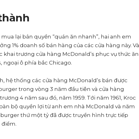
 thành
iệc mua lại bản quyền “quán ăn nhanh”, hai anh em
ởng 1% doanh số bán hàng của các cửa hàng này. V
oc khai trương cửa hàng McDonald’s phục vụ thức ăn
, ngoại ô phía bắc Chicago.
anh, hệ thống các cửa hàng McDonald’s bán được
burger trong vòng 3 năm đầu tiên và cửa hàng
trương 4 năm sau đó, năm 1959. Tới năm 1961, Kroc
t toàn bộ quyền lợi từ anh em nhà McDonald và năm
burger thứ một tỷ đã được truyền hình trực tiếp
o điểm.