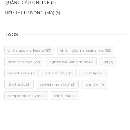
QUẢNG CÁO ONLINE
(2)
TIẾP THỊ TỰ ĐỘNG (MA)
(5)
TAGS
chiến lược marketing
(67)
chiến lược marketing mix
(62)
phân tích swot
(22)
nghiên cứu cạnh tranh
(3)
kpi
(2)
owned media
(2)
kpi là chỉ số gì
(2)
chỉ số kpi
(2)
nhà thuốc
(2)
owned media là gì
(2)
roas là gì
(1)
competitor analysis
(1)
chỉ số roas
(1)